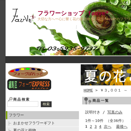
フラワーショップ fauve*
大切な方へー心に響く花の贈り物を。花屋fauve*のフラ
HOME
> ￥３,００１ ～ 
商品検索
商品一覧
説明付き /
写真のみ
フラワー
1件～10件 （全36件） 
おまかせフラワーギフト
1
2
3
4
次へ
最後へ
夏の花と植物