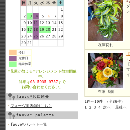
4
日
月
火
水
木
金
土
1
2
3
4
5
6
7
8
9
10
11
12
13
14
15
16
17
18
19
20
21
22
23
24
25
26
27
28
29
30
31
在庫切れ
今日
定休日
3
臨時休業
マ
*花屋が教える*アレンジメント教室開催
イ
中。
詳細は
03-5935-9737
まで
お問い合わせください。
在庫 3個
fauve*お店紹介
1件～10件 （全36件） 
フォーヴ実店舗はこちら
1
2
3
4
次へ
最後へ
fauve* palette
fauve*パレット一覧