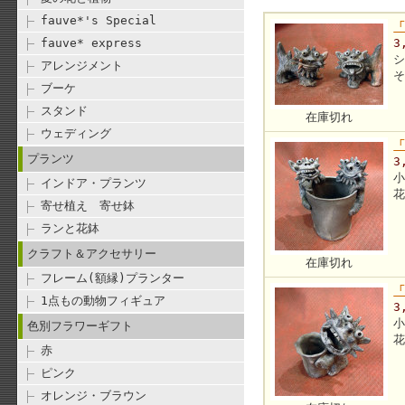
fauve*'s Special
「
fauve* express
3
アレンジメント
ブーケ
スタンド
在庫切れ
ウェディング
プランツ
3
インドア・プランツ
寄せ植え 寄せ鉢
ランと花鉢
クラフト＆アクセサリー
在庫切れ
フレーム(額縁)プランター
1点もの動物フィギュア
3
色別フラワーギフト
赤
ピンク
オレンジ・ブラウン