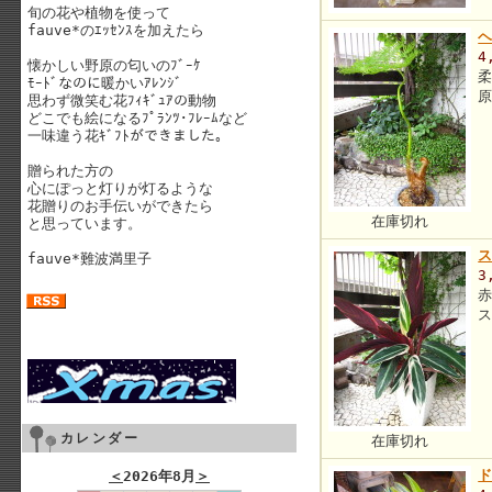
旬の花や植物を使って
fauve*のｴｯｾﾝｽを加えたら
4
懐かしい野原の匂いのﾌﾞｰｹ
ﾓｰﾄﾞなのに暖かいｱﾚﾝｼﾞ
思わず微笑む花ﾌｨｷﾞｭｱの動物
どこでも絵になるﾌﾟﾗﾝﾂ･ﾌﾚｰﾑなど
一味違う花ｷﾞﾌﾄができました。
贈られた方の
心にぽっと灯りが灯るような
花贈りのお手伝いができたら
在庫切れ
と思っています。
fauve*難波満里子
3
カレンダー
在庫切れ
ド
＜
2026年8月
＞