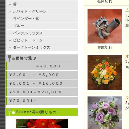
在庫切れ
黄
ホワイト・グリーン
3
ラベンダー・紫
ブルー
パステルミックス
ビビッド・トーン
ダークトーンミックス
在庫切れ
価格で選ぶ
5
～￥３,０００
￥３,００１ ～ ￥５,０００
￥５,００１ ～ ￥１０,０００
￥１０,００１～￥２０,０００
￥２０,００１～
3
fauve*花の贈りもの