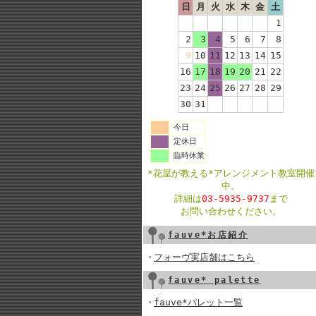
日
月
火
水
木
金
土
1
2
3
4
5
6
7
8
9
10
11
12
13
14
15
16
17
18
19
20
21
22
23
24
25
26
27
28
29
30
31
今日
定休日
臨時休業
*花屋が教える*アレンジメント教室開催
中。
詳細は
03-5935-9737
まで
お問い合わせください。
fauve*お店紹介
フォーヴ実店舗はこちら
fauve* palette
fauve*パレット一覧