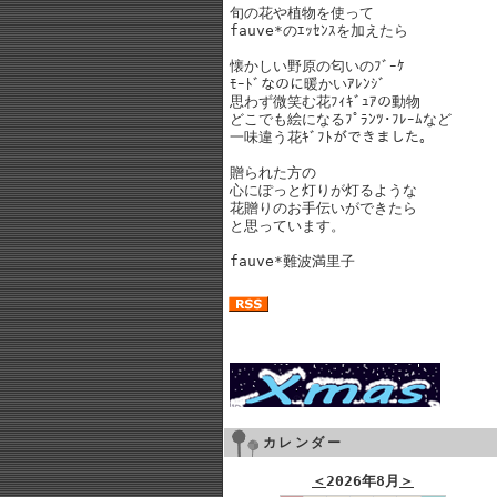
旬の花や植物を使って
fauve*のｴｯｾﾝｽを加えたら
懐かしい野原の匂いのﾌﾞｰｹ
ﾓｰﾄﾞなのに暖かいｱﾚﾝｼﾞ
思わず微笑む花ﾌｨｷﾞｭｱの動物
どこでも絵になるﾌﾟﾗﾝﾂ･ﾌﾚｰﾑなど
一味違う花ｷﾞﾌﾄができました。
贈られた方の
心にぽっと灯りが灯るような
花贈りのお手伝いができたら
と思っています。
fauve*難波満里子
カレンダー
＜
2026年8月
＞