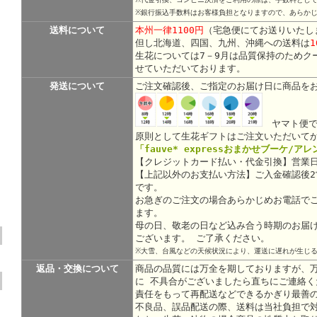
※銀行振込手数料はお客様負担となりますので、あらか
送料について
本州一律1100円
（宅急便にてお送りいたし
但し北海道、四国、九州、沖縄への送料は
1
生花については7－9月は品質保持のためク
せていただいております。
発送について
ご注文確認後、ご指定のお届け日に商品を
ヤマト便で
原則として生花ギフトはご注文いただいて
「fauve* expressおまかせブーケ/ア
【クレジットカード払い・代金引換】営業日
【上記以外のお支払い方法】ご入金確認後
です。
お急ぎのご注文の場合あらかじめお電話で
ます。
母の日、敬老の日など込み合う時期のお届
ございます。 ご了承ください。
※大雪、台風などの天候状況により、運送に遅れが生じ
返品・交換について
商品の品質には万全を期しておりますが、
に 不具合がございましたら直ちにご連絡く
責任をもって再配送などできるかぎり最善
不良品、誤品配送の際、送料は当社負担で