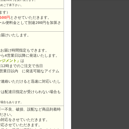
じめご了承下さい。
ます）
600円
とさせていただきます。
ール便料金として別途200円を加算さ
お届けいたします。
お届け時間指定もできます。
から4営業日以降に発送いたします。
レンジメント」
は
12時までのご注文で当日
2営業日以内 に発送可能なアイテム
ご連絡いただけると迅速に対応いたし
けは配達日指定が受けられない場合も
る場合もあります。
万一不良、破損、誤配など商品到着時
ださい。
の対応をさせていただきます。
対応させていただきます。