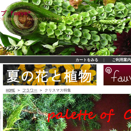
 fauve*
贈り物を。花屋fauve*のフラワー＆プランツギフト
カートをみる
｜
ご利用案内
HOME
>
フラワー
> クリスマス特集