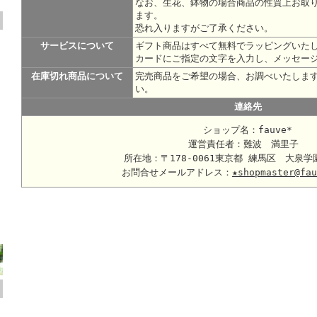
なお、生花、鉢物の場合商品の性質上お取
ます。
恐れ入りますがご了承ください。
サービスについて
ギフト商品はすべて無料でラッピングいた
カードにご指定の文字を入力し、メッセー
在庫切れ商品について
完売商品をご希望の場合、お調べいたしま
い。
連絡先
ショップ名：fauve*
運営責任者：難波 満里子
所在地：〒178-0061東京都 練馬区 大泉学
お問合せメールアドレス：
★shopmaster@fau