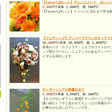
【fauve*ぱれっと】アレンジメント オレン
5,500円
(本体 5,000円、税 500円)
【fauve*ぱれっと】イメージに合わせて作
【ウェディング】アンバーブラウンのティアド
30,800円
(本体 28,000円、税 2,800円)
茶系のバラ「カフェラテ」とオフホワイトのス
ップ型のブーケに。ニュアンスのあるアンバー
イダルを演出します。
サンダーソニアの和風仕立て
3,960円
(本体 3,600円、税 360円)
【さりげないギフトに最適】サンダーソニアを
濃い緑のトクサと合わせてちょっぴり和風のテ
が爽やかな涼しげアレンジです。