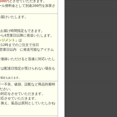
600円
とさせていただきます。
ール便料金として別途200円を加算さ
お届けいたします。
お届け時間指定もできます。
から4営業日以降に発送いたします。
レンジメント」
は
12時までのご注文で当日
2営業日以内 に発送可能なアイテム
ご連絡いただけると迅速に対応いたし
けは配達日指定が受けられない場合も
る場合もあります。
万一不良、破損、誤配など商品到着時
ださい。
の対応をさせていただきます。
対応させていただきます。
り換え、返品は原則としていたしかね