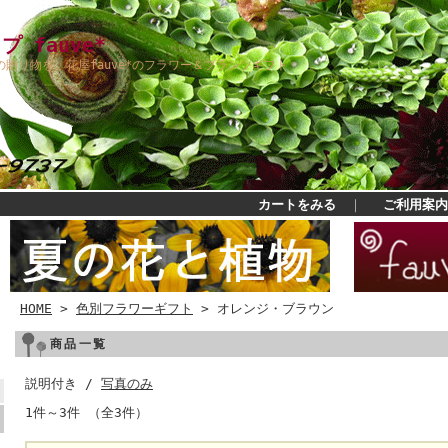
 fauve*
贈り物を。花屋fauve*のフラワー＆プランツギフト
カートをみる
｜
ご利用案内
HOME
>
色別フラワーギフト
> オレンジ・ブラウン
商品一覧
説明付き /
写真のみ
1件～3件 （全3件）