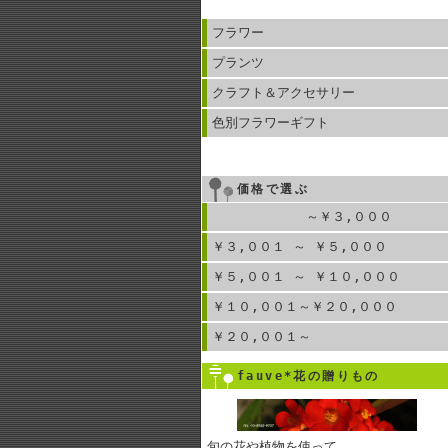
フラワー
プランツ
クラフト＆アクセサリー
色別フラワーギフト
価格で選ぶ
～￥３,０００
￥３,００１ ～ ￥５,０００
￥５,００１ ～ ￥１０,０００
￥１０,００１～￥２０,０００
￥２０,００１～
fauve*花の贈りもの
旬の花や植物を使って