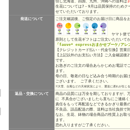
但し北海道、四国、九州、沖縄への送料は
1
生花については7－9月は品質保持のためク
せていただいております。
発送について
ご注文確認後、ご指定のお届け日に商品を
ヤマト便で
原則として生花ギフトはご注文いただいて
「fauve* expressおまかせブーケ/ア
【クレジットカード払い・代金引換】営業日
【上記以外のお支払い方法】ご入金確認後
です。
お急ぎのご注文の場合あらかじめお電話で
ます。
母の日、敬老の日など込み合う時期のお届
ございます。 ご了承ください。
※大雪、台風などの天候状況により、運送に遅れが生じ
返品・交換について
商品の品質には万全を期しておりますが、
に 不具合がございましたら直ちにご連絡く
責任をもって再配送などできるかぎり最善
不良品、誤品配送の際、送料は当社負担で
なお、生花、鉢物の場合商品の性質上お取
ます。
恐れ入りますがご了承ください。