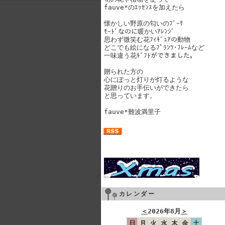
fauve*のｴｯｾﾝｽを加えたら
懐かしい野原の匂いのﾌﾞｰｹ
ﾓｰﾄﾞなのに暖かいｱﾚﾝｼﾞ
思わず微笑む花ﾌｨｷﾞｭｱの動物
どこでも絵になるﾌﾟﾗﾝﾂ･ﾌﾚｰﾑなど
一味違う花ｷﾞﾌﾄができました。
贈られた方の
心にぽっと灯りが灯るような
花贈りのお手伝いができたら
と思っています。
fauve*難波満里子
カレンダー
＜
2026年8月
＞
日
月
火
水
木
金
土