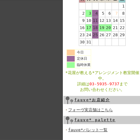
1
2
3
4
5
6
7
8
9
10
11
12
13
14
15
16
17
18
19
20
21
22
23
24
25
26
27
28
29
30
31
今日
定休日
臨時休業
*花屋が教える*アレンジメント教室開催
中。
詳細は
03-5935-9737
まで
お問い合わせください。
fauve*お店紹介
フォーヴ実店舗はこちら
fauve* palette
fauve*パレット一覧