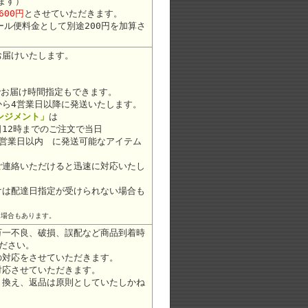
ます）
600円
とさせていただきます。
ール便料金として別途200円を加算さ
お届けいたします。
お届け時間指定もできます。
から4営業日以降に発送いたします。
レンジメント」
は
12時までのご注文で当日
2営業日以内 に発送可能なアイテム
ご連絡いただけると迅速に対応いたし
けは配達日指定が受けられない場合も
る場合もあります。
万一不良、破損、誤配など商品到着時
ださい。
の対応をさせていただきます。
対応させていただきます。
り換え、返品は原則としていたしかね