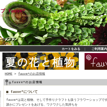
 fauve*
贈り物を。花屋fauve*のフラワー＆プランツギフト
カートをみる
｜
ご利用案内
HOME
>
fauve*のお店情報
fauve*のお店情報
■ fauve*について
fauve*は花と植物、そして手作りクラフトも扱うフラワーショップで
誰かにプレゼントをあげる、ワクワクした気持ちを