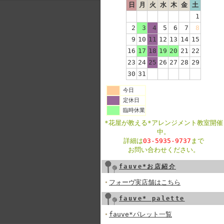
日
月
火
水
木
金
土
1
2
3
4
5
6
7
8
9
10
11
12
13
14
15
16
17
18
19
20
21
22
23
24
25
26
27
28
29
30
31
今日
定休日
臨時休業
*花屋が教える*アレンジメント教室開催
中。
詳細は
03-5935-9737
まで
お問い合わせください。
fauve*お店紹介
フォーヴ実店舗はこちら
fauve* palette
fauve*パレット一覧