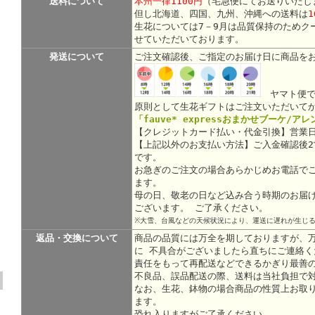
送料について
本州一律1100円
（宅急便にてお送りいたし
但し北海道、四国、九州、沖縄への送料は
1
生花については7－9月は品質保持のためク
せていただいております。
発送について
ご注文確認後、ご指定のお届け日に商品を
ヤマト便で
原則として生花ギフトはご注文いただいて
「fauve* expressおまかせブーケ/ア
【クレジットカード払い・代金引換】営業日
【上記以外のお支払い方法】ご入金確認後
です。
お急ぎのご注文の場合あらかじめお電話で
ます。
母の日、敬老の日など込み合う時期のお届
ございます。 ご了承ください。
※大雪、台風などの天候状況により、運送に遅れが生じ
返品・交換について
商品の品質には万全を期しておりますが、
に 不具合がございましたら直ちにご連絡く
責任をもって再配送などできるかぎり最善
不良品、誤品配送の際、送料は当社負担で
なお、生花、鉢物の場合商品の性質上お取
ます。
恐れ入りますがご了承ください。