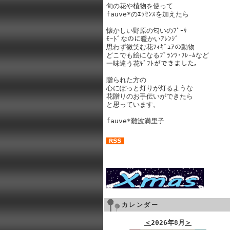
旬の花や植物を使って
fauve*のｴｯｾﾝｽを加えたら
懐かしい野原の匂いのﾌﾞｰｹ
ﾓｰﾄﾞなのに暖かいｱﾚﾝｼﾞ
思わず微笑む花ﾌｨｷﾞｭｱの動物
どこでも絵になるﾌﾟﾗﾝﾂ･ﾌﾚｰﾑなど
一味違う花ｷﾞﾌﾄができました。
贈られた方の
心にぽっと灯りが灯るような
花贈りのお手伝いができたら
と思っています。
fauve*難波満里子
カレンダー
＜
2026年8月
＞