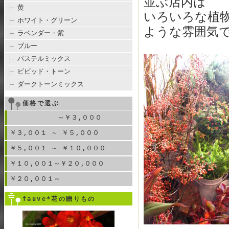
並ぶ店内は
黄
いろいろな植
ホワイト・グリーン
ような雰囲気
ラベンダー・紫
ブルー
パステルミックス
ビビッド・トーン
ダークトーンミックス
価格で選ぶ
～￥３,０００
￥３,００１ ～ ￥５,０００
￥５,００１ ～ ￥１０,０００
￥１０,００１～￥２０,０００
￥２０,００１～
fauve*花の贈りもの