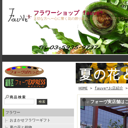
フラワーショップ fauve*
大切な方へー心に響く花の贈り物を。花屋fauve*のフラワ
HOME
>
fauve*お店紹介
商品検索
フォーヴ実店舗は
フラワー
おまかせフラワーギフト
夏の花と植物