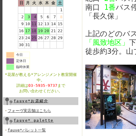
日
月
火
水
木
金
土
南口
1番
バス
1
「長久保」
2
3
4
5
6
7
8
「長
9
10
11
12
13
14
15
16
17
18
19
20
21
22
上記のどのバ
23
24
25
26
27
28
29
「風致地区」
30
31
徒歩約3分。
今日
定休日
臨時休業
*花屋が教える*アレンジメント教室開催
中。
詳細は
03-5935-9737
まで
お問い合わせください。
fauve*お店紹介
フォーヴ実店舗はこちら
fauve* palette
fauve*パレット一覧