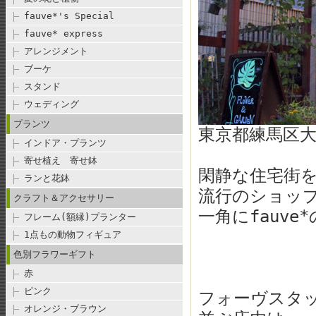
fauve*'s Special
fauve* express
アレンジメント
ブーケ
スタンド
ウェディング
プランツ
東京都練馬区
インドア・プランツ
寄せ植え 寄せ鉢
閑静な住宅街
ランと花鉢
流行のショッ
クラフト＆アクセサリー
一角にfauv
フレーム(額縁)プランター
1点もの動物フィギュア
色別フラワーギフト
赤
ピンク
フォーヴスタ
オレンジ・ブラウン