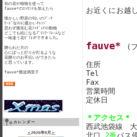
旬の花や植物を使って
fauve*のｴｯｾﾝｽを加えたら
お近くにお越
懐かしい野原の匂いのﾌﾞｰｹ
ﾓｰﾄﾞなのに暖かいｱﾚﾝｼﾞ
思わず微笑む花ﾌｨｷﾞｭｱの動物
どこでも絵になるﾌﾟﾗﾝﾂ･ﾌﾚｰﾑなど
一味違う花ｷﾞﾌﾄができました。
fauve*
(
贈られた方の
心にぽっと灯りが灯るような
花贈りのお手伝いができたら
と思っています。
住所 東京
T
fauve*難波満里子
F
営業時間 10
定休日 
＊アクセス＊
カレンダー
西武池袋線 
＜
2026年8月
＞
北口
2番
バス