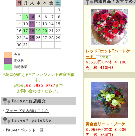
関連商品＊おすすめ
日
月
火
水
木
金
土
1
2
3
4
5
6
7
8
9
10
11
12
13
14
15
16
17
18
19
20
21
22
23
24
25
26
27
28
29
30
31
レッド“ホット”ハートケ
今日
ーキ
定休日
4,510円(本体 4,100
臨時休業
円、税 410円)
*花屋が教える*アレンジメント教室開催
中。
詳細は
03-5935-9737
まで
お問い合わせください。
fauve*お店紹介
フォーヴ実店舗はこちら
fauve* palette
黄金色リース・ブーケ
3,960円(本体 3,600
fauve*パレット一覧
円、税 360円)