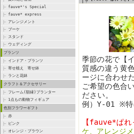
fauve*'s Special
fauve* express
アレンジメント
ブーケ
スタンド
ウェディング
プランツ
季節の花で【
インドア・プランツ
質感の違う黄
寄せ植え 寄せ鉢
ージに合わせ
ランと花鉢
クラフト＆アクセサリー
ご希望の色合い
フレーム(額縁)プランター
ださい。
1点もの動物フィギュア
例）Y-01 
色別フラワーギフト
赤
【fauve*ぱ
ピンク
ケ、アレンジメ
オレンジ・ブラウン