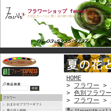
フラワーショップ fauve*
大切な方へー心に響く花の贈り物を。花屋fauve*のフラワー
HOME
>
フラワー
>
商品検索
>
色別フラワ
フラワー
>
フラワー
>
おまかせフラワーギフト
夏の花と植物
【fauve*ぱれっと