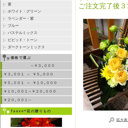
黄
ご注文完了後３
ホワイト・グリーン
ラベンダー・紫
ブルー
パステルミックス
ビビッド・トーン
ダークトーンミックス
価格で選ぶ
～￥３,０００
￥３,００１ ～ ￥５,０００
￥５,００１ ～ ￥１０,０００
￥１０,００１～￥２０,０００
￥２０,００１～
fauve*花の贈りもの
拡大表