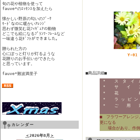
旬の花や植物を使って
fauve*のｴｯｾﾝｽを加えたら
懐かしい野原の匂いのﾌﾞｰｹ
ﾓｰﾄﾞなのに暖かいｱﾚﾝｼﾞ
思わず微笑む花ﾌｨｷﾞｭｱの動物
どこでも絵になるﾌﾟﾗﾝﾂ･ﾌﾚｰﾑなど
一味違う花ｷﾞﾌﾄができました。
贈られた方の
心にぽっと灯りが灯るような
Y-01
花贈りのお手伝いができたら
と思っています。
■商品詳細■
fauve*難波満里子
＊ ス タ イ 
＊ サ イ 
＊ 花 
＊
ラ ッ ピ ン
＊ ご 用 
■ フラワーアレンジ
更になる
カレンダー
場合があり、作例写
＜
2026年8月
＞