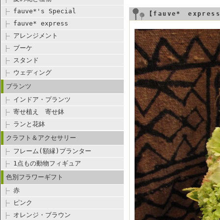
fauve*'s Special
【fauve* expr
fauve* express
アレンジメント
ブーケ
スタンド
ウェディング
プランツ
インドア・プランツ
寄せ植え 寄せ鉢
ランと花鉢
クラフト＆アクセサリー
フレーム(額縁)プランター
1点もの動物フィギュア
色別フラワーギフト
赤
ピンク
オレンジ・ブラウン