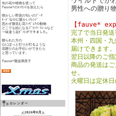
ワイルドでか
旬の花や植物を使って
男性への贈り
fauve*のｴｯｾﾝｽを加えたら
懐かしい野原の匂いのﾌﾞｰｹ
ﾓｰﾄﾞなのに暖かいｱﾚﾝｼﾞ
【fauve* ex
思わず微笑む花ﾌｨｷﾞｭｱの動物
どこでも絵になるﾌﾟﾗﾝﾂ･ﾌﾚｰﾑなど
完了で当日発送
一味違う花ｷﾞﾌﾄができました。
本州・四国・九
贈られた方の
心にぽっと灯りが灯るような
届けできます。
花贈りのお手伝いができたら
と思っています。
翌日以降のご指
fauve*難波満里子
商品の発送はご
せ。
火曜日は定休日
カレンダー
＜
2026年8月
＞