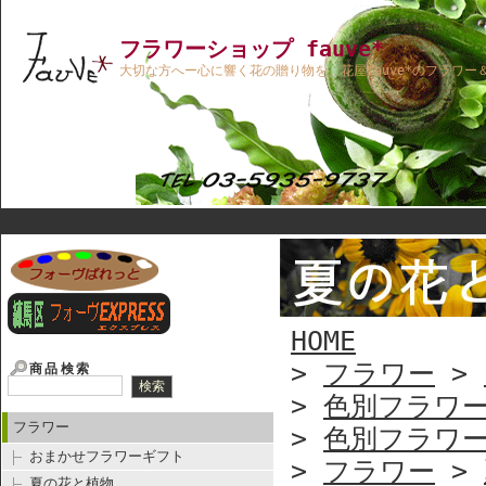
フラワーショップ fauve*
大切な方へー心に響く花の贈り物を。花屋fauve*のフラワー
HOME
>
フラワー
>
商品検索
>
色別フラワ
フラワー
>
色別フラワ
おまかせフラワーギフト
>
フラワー
>
夏の花と植物