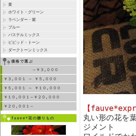
黄
ホワイト・グリーン
ラベンダー・紫
ブルー
パステルミックス
ビビッド・トーン
ダークトーンミックス
価格で選ぶ
～￥３,０００
￥３,００１ ～ ￥５,０００
￥５,００１ ～ ￥１０,０００
￥１０,００１～￥２０,０００
￥２０,００１～
【fauve*ex
丸い形の花を
fauve*花の贈りもの
ジメント