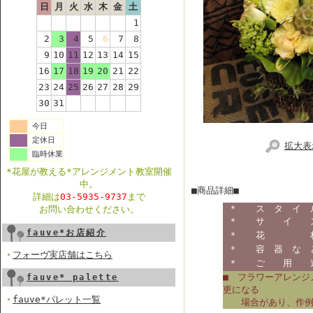
日
月
火
水
木
金
土
1
2
3
4
5
6
7
8
9
10
11
12
13
14
15
16
17
18
19
20
21
22
23
24
25
26
27
28
29
30
31
今日
定休日
拡大表
臨時休業
*花屋が教える*アレンジメント教室開催
中。
■商品詳細■
詳細は
03-5935-9737
まで
＊ ス タ イ 
お問い合わせください。
＊ サ イ 
fauve*お店紹介
＊ 花 
＊
容 器 な 
フォーヴ実店舗はこちら
＊ ご 用 
■ フラワーアレンジ
fauve* palette
更になる
fauve*パレット一覧
場合があり、作例写